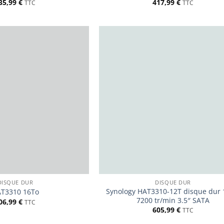
35,99
€
417,99
€
TTC
TTC
DISQUE DUR
DISQUE DUR
Synology HAT3310-12T disque dur 
T3310 16To
7200 tr/min 3.5″ SATA
06,99
€
TTC
605,99
€
TTC