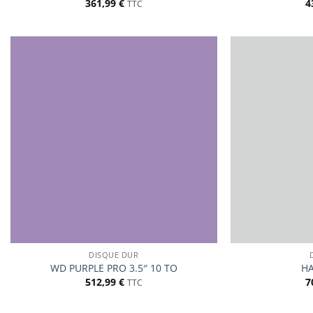
361,99
€
4
TTC
DISQUE DUR
WD PURPLE PRO 3.5″ 10 TO
HA
512,99
€
7
TTC