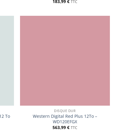
183,99
€
TTC
DISQUE DUR
12 To
Western Digital Red Plus 12To –
WD120EFGX
563,99
€
TTC