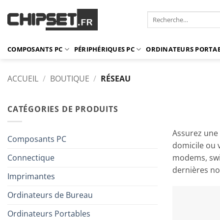
Passer
Recherche
au
pour :
contenu
COMPOSANTS PC
PÉRIPHÉRIQUES PC
ORDINATEURS PORTA
ACCUEIL
/
BOUTIQUE
/
RÉSEAU
CATÉGORIES DE PRODUITS
Assurez une 
Composants PC
domicile ou 
Connectique
modems, swit
dernières no
Imprimantes
Ordinateurs de Bureau
Ordinateurs Portables