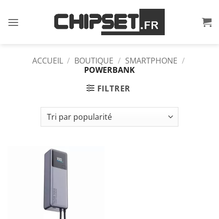
Passer
au
contenu
ACCUEIL
/
BOUTIQUE
/
SMARTPHONE
/
POWERBANK
FILTRER