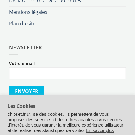
Déclaration relative aux cookies
Mentions légales
Plan du site
NEWSLETTER
Votre e-mail
Les Cookies
chipset.fr utilise des cookies. Ils permettent de vous
proposer des services et des offres adaptés à vos centres
d’intérêt, de vous garantir la meilleure expérience utilisateur
Credit
MasterCard
Maestro
Visa
Visa
Apple
Goog
et de réaliser des statistiques de visites
En savoir plus
Card
Electron
Pay
Pay