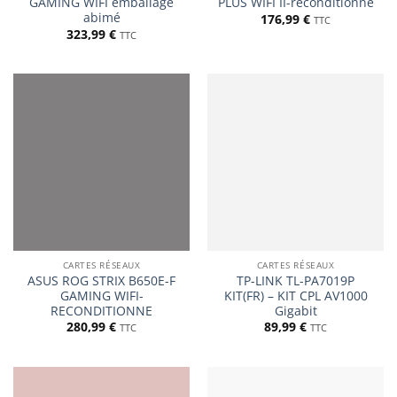
GAMING WIFI emballage
PLUS WIFI II-reconditionné
abimé
176,99
€
TTC
323,99
€
TTC
CARTES RÉSEAUX
CARTES RÉSEAUX
ASUS ROG STRIX B650E-F
TP-LINK TL-PA7019P
GAMING WIFI-
KIT(FR) – KIT CPL AV1000
RECONDITIONNE
Gigabit
280,99
€
89,99
€
TTC
TTC