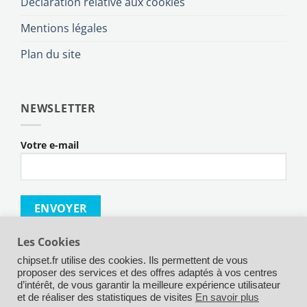
Déclaration relative aux cookies
Mentions légales
Plan du site
NEWSLETTER
Votre e-mail
Les Cookies
chipset.fr utilise des cookies. Ils permettent de vous
proposer des services et des offres adaptés à vos centres
d’intérêt, de vous garantir la meilleure expérience utilisateur
Credit
MasterCard
Maestro
Visa
Visa
Apple
Goog
et de réaliser des statistiques de visites
En savoir plus
Card
Electron
Pay
Pay