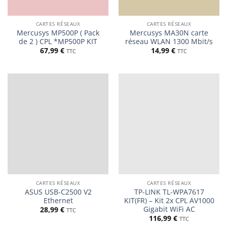
CARTES RÉSEAUX
CARTES RÉSEAUX
Mercusys MP500P ( Pack
Mercusys MA30N carte
de 2 ) CPL *MP500P KIT
réseau WLAN 1300 Mbit/s
67,99
€
14,99
€
TTC
TTC
CARTES RÉSEAUX
CARTES RÉSEAUX
ASUS USB-C2500 V2
TP-LINK TL-WPA7617
Ethernet
KIT(FR) – Kit 2x CPL AV1000
Gigabit WiFi AC
28,99
€
TTC
116,99
€
TTC