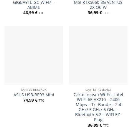
GIGBAYTE GC-WIFI7 –
MSI RTX5060 8G VENTUS
ABIME
2X OC W
46,99
€
36,99
€
TTC
TTC
CARTES RÉSEAUX
CARTES RÉSEAUX
Carte reseau Wi-Fi – Intel
ASUS USB-BE93 Mini
WI-FI 6E AX210 – 2400
74,99
€
TTC
Mbps – Tri-Bande – 2.4
GHz/ 5 GHz/ 6 GHz –
Bluetooth 5.2 – WIFI EZ-
Plug
36,99
€
TTC