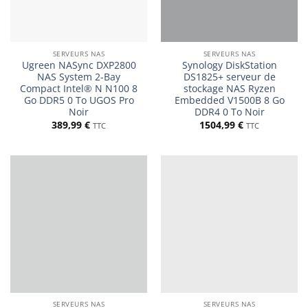
SERVEURS NAS
SERVEURS NAS
Ugreen NASync DXP2800
Synology DiskStation
NAS System 2-Bay
DS1825+ serveur de
Compact Intel® N N100 8
stockage NAS Ryzen
Go DDR5 0 To UGOS Pro
Embedded V1500B 8 Go
Noir
DDR4 0 To Noir
389,99
€
1504,99
€
TTC
TTC
SERVEURS NAS
SERVEURS NAS