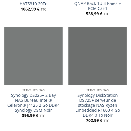
QNAP Rack 1U 4 Baies +
HAT5310 20To
PCIe Card
1062,99
€
TTC
538,99
€
TTC
SERVEURS NAS
SERVEURS NAS
Synology DS225+ 2 Bay
Synology DiskStation
NAS Bureau Intel®
DS725+ serveur de
Celeron® J4125 2 Go DDR4
stockage NAS Ryzen
Synology DSM Noir
Embedded R1600 4 Go
DDR4 0 To Noir
395,99
€
TTC
702,99
€
TTC