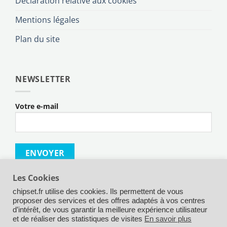
Déclaration relative aux cookies
Mentions légales
Plan du site
NEWSLETTER
Votre e-mail
Les Cookies
chipset.fr utilise des cookies. Ils permettent de vous
proposer des services et des offres adaptés à vos centres
d’intérêt, de vous garantir la meilleure expérience utilisateur
Credit
MasterCard
Maestro
Visa
Visa
Apple
Goog
et de réaliser des statistiques de visites
En savoir plus
Card
Electron
Pay
Pay