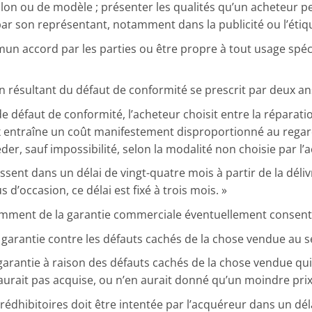
illon ou de modèle ; présenter les qualités qu’un acheteur 
par son représentant, notamment dans la publicité ou l’étiq
mun accord par les parties ou être propre à tout usage spéc
n résultant du défaut de conformité se prescrit par deux an
e défaut de conformité, l’acheteur choisit entre la réparati
ix entraîne un coût manifestement disproportionné au regar
der, sauf impossibilité, selon la modalité non choisie par l’a
aissent dans un délai de vingt-quatre mois à partir de la dé
 d’occasion, ce délai est fixé à trois mois. »
amment de la garantie commerciale éventuellement consent
antie contre les défauts cachés de la chose vendue au sens
a garantie à raison des défauts cachés de la chose vendue qu
urait pas acquise, ou n’en aurait donné qu’un moindre prix, s
s rédhibitoires doit être intentée par l’acquéreur dans un d