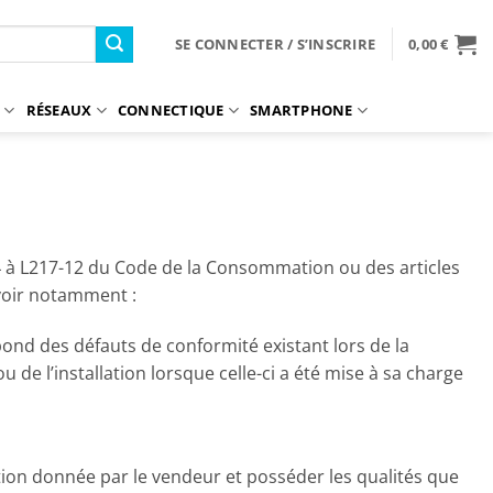
SE CONNECTER / S’INSCRIRE
0,00
€
S
RÉSEAUX
CONNECTIQUE
SMARTPHONE
7-4 à L217-12 du Code de la Consommation ou des articles
avoir notamment :
ond des défauts de conformité existant lors de la
de l’installation lorsque celle-ci a été mise à sa charge
ption donnée par le vendeur et posséder les qualités que