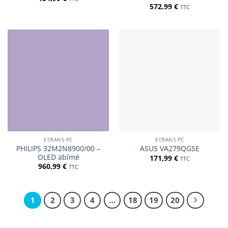
572,99
€
TTC
ECRANS PC
ECRANS PC
PHILIPS 32M2N8900/00 –
ASUS VA279QGSE
OLED abîmé
171,99
€
TTC
960,99
€
TTC
1
2
3
4
…
18
19
20