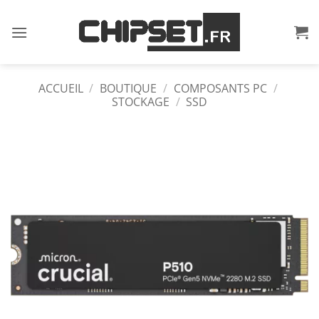
Passer
au
contenu
ACCUEIL
/
BOUTIQUE
/
COMPOSANTS PC
/
STOCKAGE
/
SSD