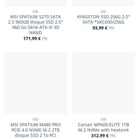
SSD
SSD
MSI SPATIUM S270 SATA
KINGSTON SSD 256G 2.5″
2.5 960GB disque SSD 2.5″
SATA *SKC600/256G
960 Go Série ATA III 3D
93,99
€
TTC
NAND
171,99
€
TTC
SSD
SSD
MSI SPATIUM M480 PRO
Corsair MP600 ELITE 1TB
PCIE 4.0 NVME M.2 2TB
M.2 NVMe with heatsink
disque SSD 2 To PCI
312,99
€
TTC