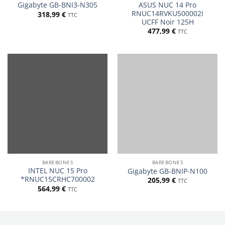
ASUS NUC 14 Pro
Gigabyte GB-BNI3-N305
RNUC14RVKU500002I
318,99
€
TTC
UCFF Noir 125H
477,99
€
TTC
BAREBONES
BAREBONES
INTEL NUC 15 Pro
Gigabyte GB-BNIP-N100
*RNUC15CRHC700002
205,99
€
TTC
564,99
€
TTC