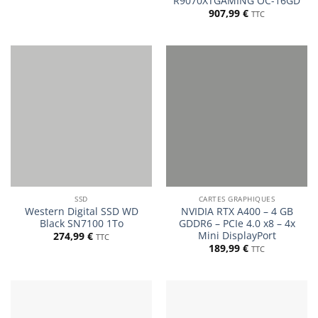
R9070XTGAMING OC-16GD
907,99
€
TTC
SSD
CARTES GRAPHIQUES
Western Digital SSD WD
NVIDIA RTX A400 – 4 GB
Black SN7100 1To
GDDR6 – PCIe 4.0 x8 – 4x
Mini DisplayPort
274,99
€
TTC
189,99
€
TTC