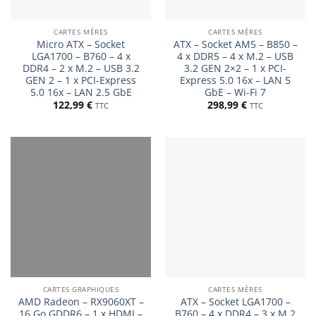
CARTES MÈRES
CARTES MÈRES
Micro ATX – Socket
ATX – Socket AM5 – B850 –
LGA1700 – B760 – 4 x
4 x DDR5 – 4 x M.2 – USB
DDR4 – 2 x M.2 – USB 3.2
3.2 GEN 2×2 – 1 x PCI-
GEN 2 – 1 x PCI-Express
Express 5.0 16x – LAN 5
5.0 16x – LAN 2.5 GbE
GbE – Wi-Fi 7
122,99
€
298,99
€
TTC
TTC
CARTES GRAPHIQUES
CARTES MÈRES
AMD Radeon – RX9060XT –
ATX – Socket LGA1700 –
16 Go GDDR6 – 1 x HDMI –
B760 – 4 x DDR4 – 3 x M.2