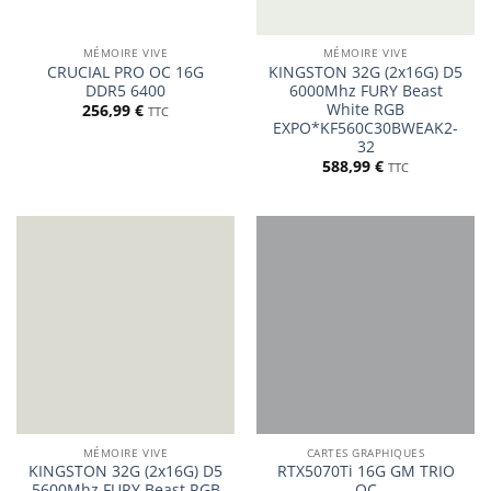
MÉMOIRE VIVE
MÉMOIRE VIVE
CRUCIAL PRO OC 16G
KINGSTON 32G (2x16G) D5
DDR5 6400
6000Mhz FURY Beast
White RGB
256,99
€
TTC
EXPO*KF560C30BWEAK2-
32
588,99
€
TTC
MÉMOIRE VIVE
CARTES GRAPHIQUES
KINGSTON 32G (2x16G) D5
RTX5070Ti 16G GM TRIO
5600Mhz FURY Beast RGB
OC