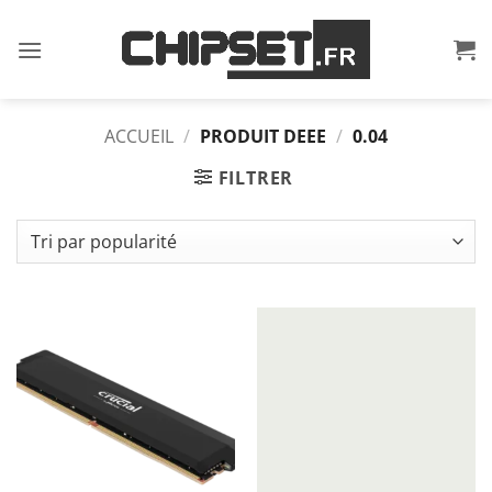
Passer
au
contenu
ACCUEIL
/
PRODUIT DEEE
/
0.04
FILTRER