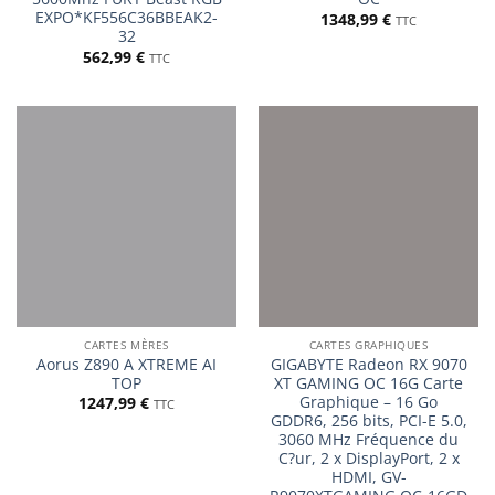
EXPO*KF556C36BBEAK2-
1348,99
€
TTC
32
562,99
€
TTC
CARTES MÈRES
CARTES GRAPHIQUES
Aorus Z890 A XTREME AI
GIGABYTE Radeon RX 9070
TOP
XT GAMING OC 16G Carte
Graphique – 16 Go
1247,99
€
TTC
GDDR6, 256 bits, PCI-E 5.0,
3060 MHz Fréquence du
C?ur, 2 x DisplayPort, 2 x
HDMI, GV-