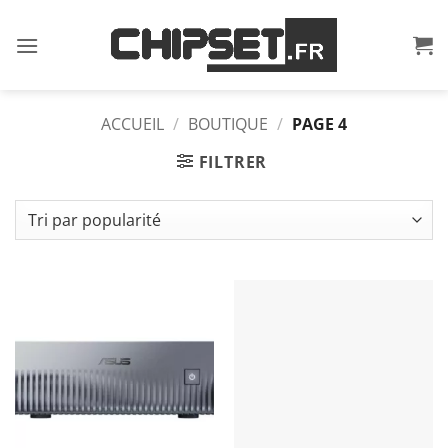
Passer
au
contenu
ACCUEIL
/
BOUTIQUE
/
PAGE 4
FILTRER