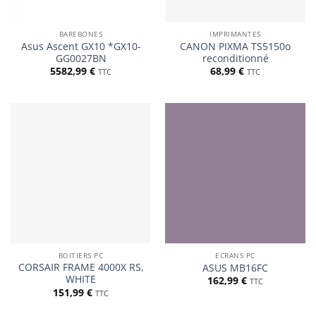
BAREBONES
IMPRIMANTES
Asus Ascent GX10 *GX10-
CANON PIXMA TS5150o
GG0027BN
reconditionné
5582,99
€
68,99
€
TTC
TTC
BOITIERS PC
ECRANS PC
CORSAIR FRAME 4000X RS,
ASUS MB16FC
WHITE
162,99
€
TTC
151,99
€
TTC