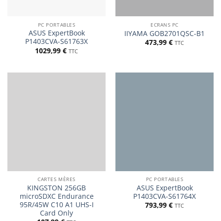
PC PORTABLES
ECRANS PC
ASUS ExpertBook
IIYAMA GOB2701QSC-B1
P1403CVA-S61763X
473,99
€
TTC
1029,99
€
TTC
CARTES MÈRES
PC PORTABLES
KINGSTON 256GB
ASUS ExpertBook
microSDXC Endurance
P1403CVA-S61764X
95R/45W C10 A1 UHS-I
793,99
€
TTC
Card Only